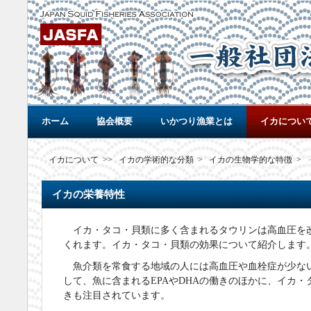
ホーム
協会概要
いかつり漁業とは
イカについ
イカについて >>
イカの学術的な分類
>
イカの生物学的な特徴
>
イカの栄養特性
イカ・タコ・貝類に多く含まれるタウリンは高血圧を
くれます。イカ・タコ・貝類の効果について紹介します
魚介類を常食する地域の人には高血圧や血栓症が少な
して、魚に含まれるEPAやDHAの働きのほかに、イカ
きも注目されています。